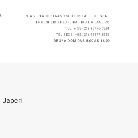
S
RUA VEREADOR FRANCISCO COSTA FILHO, S/ Nº
ENGENHEIRO PEDREIRA - RIO DA JANEIRO
TEL: + 55 (21) 98776-7291
TEL SEDE: +55 (21) 98477-8356
DE 3ª A DOM DAS 8:00 ÀS 16:00
 Japeri