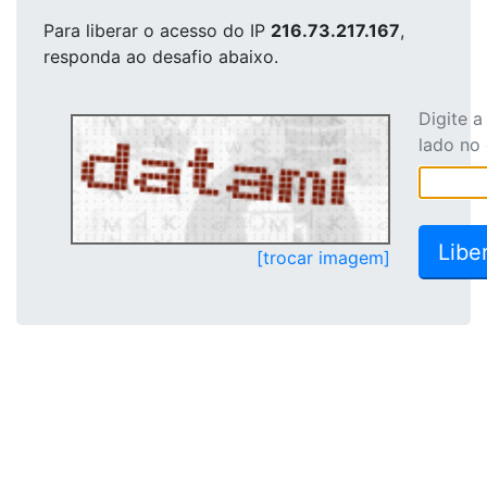
Para liberar o acesso
do IP
216.73.217.167
,
responda ao desafio abaixo.
Digite 
lado no
[trocar imagem]