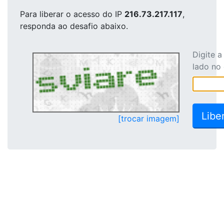
Para liberar o acesso
do IP
216.73.217.117
,
responda ao desafio abaixo.
Digite 
lado no
[trocar imagem]